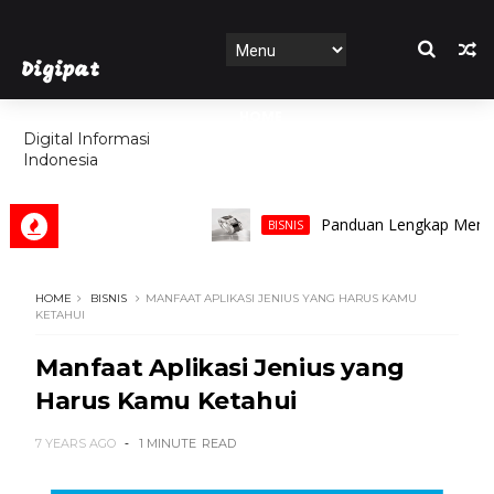
Digipat
HOME
Digital Informasi
Indonesia
FEATURES
Panduan Lengkap Memilih Cinc
BISNIS
HOME
BISNIS
MANFAAT APLIKASI JENIUS YANG HARUS KAMU
KETAHUI
Manfaat Aplikasi Jenius yang
Harus Kamu Ketahui
7 YEARS AGO
1 MINUTE
READ