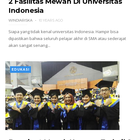
2 Fasilitas Mewah Di Universitas
Indonesia
WINDIARISKA
10 YEARS AGO
Siapa yang tidak kenal universitas Indonesia. Hampir bisa
dipastikan bahwa seluruh pelajar akhir di SMA atau sederajat
akan sangat senang...
EDUKASI