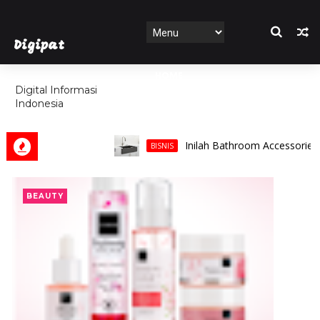
Digipat
HOME
Digital Informasi
Indonesia
FEATURES
Inilah Bathroom Accessories 
BISNIS
BEAUTY