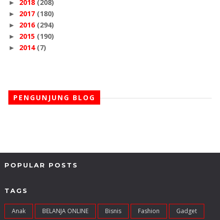
2018
(208)
►
2017
(180)
►
2016
(294)
►
2015
(190)
►
2014
(7)
►
PENGUNJUNG BLOG
POPULAR POSTS
TAGS
Anak
BELANJA ONLINE
Bisnis
Fashion
Gadget