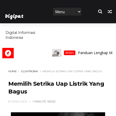
Digipat
HOME
Digital Informasi
Indonesia
FEATURES
Panduan Lengkap Memilih Ci
BISNIS
HOME
ELEKTRONIK
MEMILIH SETRIKA UAP LISTRIK YANG BAGUS
Memilih Setrika Uap Listrik Yang
Bagus
8 YEARS AGO
1 MINUTE
READ