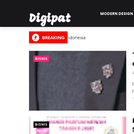
MODERN DESIGN
Digipat
BREAKING
Digital Informasi Indonesia
BISNIS
..
BISNIS