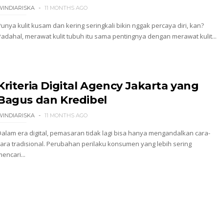
WINDIARISKA
11 MONTHS AGO
Punya kulit kusam dan kering seringkali bikin nggak percaya diri, kan?
Padahal, merawat kulit tubuh itu sama pentingnya dengan merawat kulit...
Kriteria Digital Agency Jakarta yang
Bagus dan Kredibel
WINDIARISKA
11 MONTHS AGO
Dalam era digital, pemasaran tidak lagi bisa hanya mengandalkan cara-
cara tradisional. Perubahan perilaku konsumen yang lebih sering
encari...