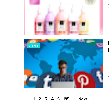
BISNIS
m
1
2
3
4
5
195
Next