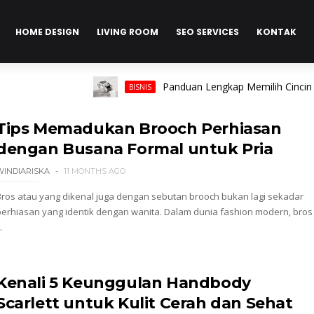
HOME DESIGN
LIVING ROOM
SEO SERVICES
KONTAK
Panduan Lengkap Memilih Cincin Pria u
BISNIS
Tips Memadukan Brooch Perhiasan
dengan Busana Formal untuk Pria
WINDIARISKA
11 MONTHS AGO
Bros atau yang dikenal juga dengan sebutan brooch bukan lagi sekadar
perhiasan yang identik dengan wanita. Dalam dunia fashion modern, bros
.
Kenali 5 Keunggulan Handbody
Scarlett untuk Kulit Cerah dan Sehat