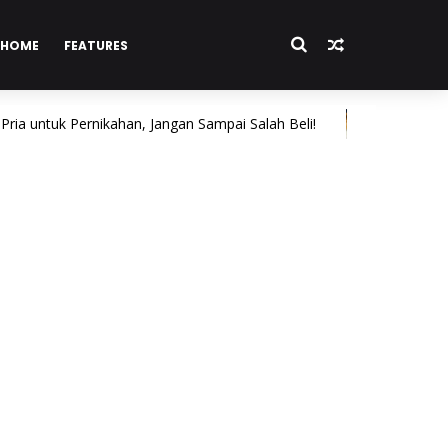
HOME
FEATURES
ntuk Pernikahan, Jangan Sampai Salah Beli!
6 Ala
BISNIS