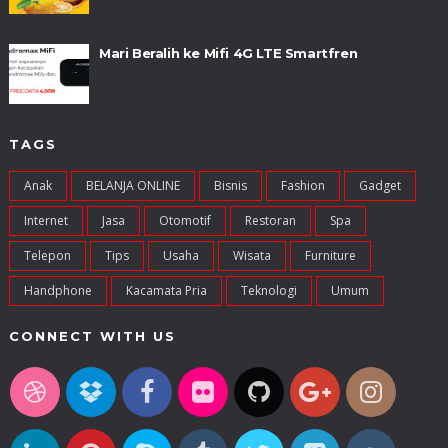
Mari Beralih ke Mifi 4G LTE Smartfren
TAGS
Anak
BELANJA ONLINE
Bisnis
Fashion
Gadget
Internet
Jasa
Otomotif
Restoran
Spa
Telepon
Tips
Usaha
Wisata
Furniture
Handphone
Kacamata Pria
Teknologi
Umum
CONNECT WITH US