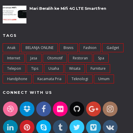
Mari Beralih ke Mifi 4G LTE Smartfren
TAGS
Anak
BELANJA ONLINE
Bisnis
Fashion
Gadget
Internet
Jasa
Otomotif
Restoran
Spa
Telepon
Tips
Usaha
Wisata
Furniture
Handphone
Kacamata Pria
Teknologi
Umum
CONNECT WITH US