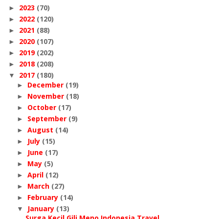
2023
(70)
►
2022
(120)
►
2021
(88)
►
2020
(107)
►
2019
(202)
►
2018
(208)
►
2017
(180)
▼
December
(19)
►
November
(18)
►
October
(17)
►
September
(9)
►
August
(14)
►
July
(15)
►
June
(17)
►
May
(5)
►
April
(12)
►
March
(27)
►
February
(14)
►
January
(13)
▼
Surga Kecil Gili Meno Indonesia Travel