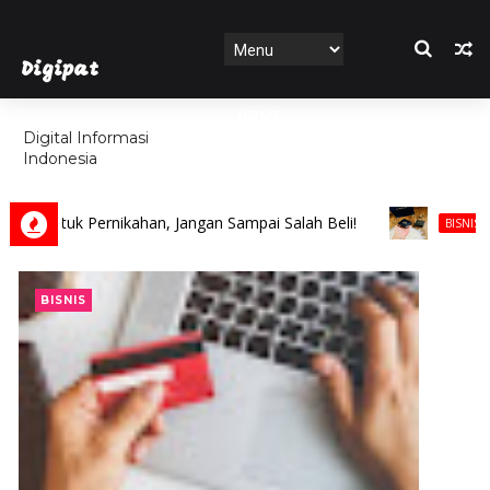
Digipat
HOME
Digital Informasi
Indonesia
FEATURES
ntuk Pernikahan, Jangan Sampai Salah Beli!
6 Ala
BISNIS
BISNIS