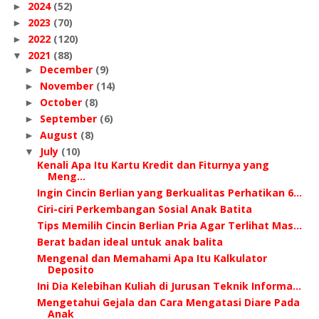
2024
(52)
►
2023
(70)
►
2022
(120)
►
2021
(88)
▼
December
(9)
►
November
(14)
►
October
(8)
►
September
(6)
►
August
(8)
►
July
(10)
▼
Kenali Apa Itu Kartu Kredit dan Fiturnya yang
Meng...
Ingin Cincin Berlian yang Berkualitas Perhatikan 6...
Ciri-ciri Perkembangan Sosial Anak Batita
Tips Memilih Cincin Berlian Pria Agar Terlihat Mas...
Berat badan ideal untuk anak balita
Mengenal dan Memahami Apa Itu Kalkulator
Deposito
Ini Dia Kelebihan Kuliah di Jurusan Teknik Informa...
Mengetahui Gejala dan Cara Mengatasi Diare Pada
Anak