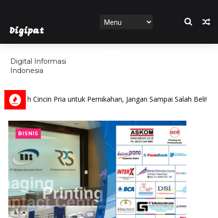
Digipat
HOME
Digital Informasi
Indonesia
FEATURES
cin Pria untuk Pernikahan, Jangan Sampai Salah Beli!
BISN
BISNIS