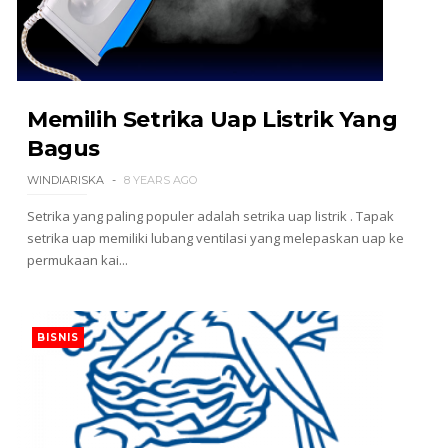
Memilih Setrika Uap Listrik Yang
Bagus
WINDIARISKA
8 YEARS AGO
Setrika yang paling populer adalah setrika uap listrik . Tapak
setrika uap memiliki lubang ventilasi yang melepaskan uap ke
permukaan kai...
BISNIS