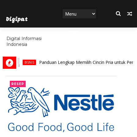
Digipat
HOME
Digital Informasi
Indonesia
FEATURES
Panduan Lengkap Memilih Cincin Pria untuk Pernikahan, Jangan
ISNIS
RESEP