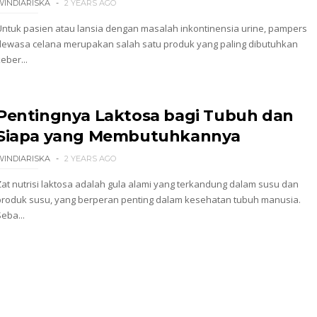
WINDIARISKA
2 YEARS AGO
Untuk pasien atau lansia dengan masalah inkontinensia urine, pampers
dewasa celana merupakan salah satu produk yang paling dibutuhkan
eber...
Pentingnya Laktosa bagi Tubuh dan
Siapa yang Membutuhkannya
WINDIARISKA
2 YEARS AGO
Zat nutrisi laktosa adalah gula alami yang terkandung dalam susu dan
produk susu, yang berperan penting dalam kesehatan tubuh manusia.
eba...