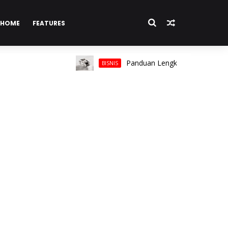
HOME
FEATURES
Panduan Lengkap Memilih Cincin Pria
BISNIS