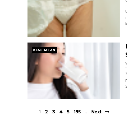
k
KESEHATAN
S
1
2
3
4
5
195
Next