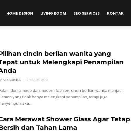
HOME DESIGN
LIVING ROOM
SEO SERVICES
KONTAK
Pilihan cincin berlian wanita yang
Tepat untuk Melengkapi Penampilan
Anda
WINDIARISKA
2 YEARS AGO
Dalam dunia mode dan modern fashion, cincin berlian wanita menjadi
elemen yang tidak hanya melengkapi penampilan, tetapi juga
menyempurnaka...
Cara Merawat Shower Glass Agar Tetap
Bersih dan Tahan Lama