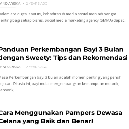
WINDIARISKA
2 YEARS AGO
Dalam era digital saat ini, kehadiran di media sosial menjadi sangat
penting bagi setiap bisnis. Social media marketing agency (SMMA) dapat...
Panduan Perkembangan Bayi 3 Bulan
dengan Sweety: Tips dan Rekomendasi
WINDIARISKA
2 YEARS AGO
Masa Perkembangan bayi 3 bulan adalah momen penting yang penuh
kejutan. Di usia ini, bayi mulai mengembangkan kemampuan motorik,
ensorik, ...
Cara Menggunakan Pampers Dewasa
Celana yang Baik dan Benar!