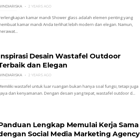
WINDIARISKA
2 YEARS AGO
Perlengkapan kamar mandi Shower glass adalah elemen penting yang
membuat kamar mandi Anda terlihat lebih modern dan elegan. Namun,
merawat...
Inspirasi Desain Wastafel Outdoor
Terbaik dan Elegan
WINDIARISKA
2 YEARS AGO
Memiliki wastafel untuk luar ruangan bukan hanya soal fungsi, tetapi juga
gaya dan kenyamanan. Dengan desain yang tepat, wastafel outdoor d...
Panduan Lengkap Memulai Kerja Sama
dengan Social Media Marketing Agency