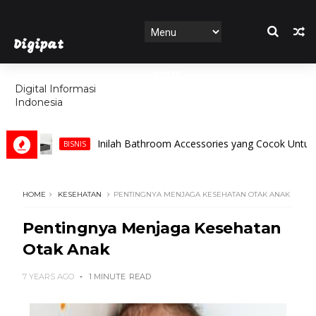
Digipat
HOME
Digital Informasi
Indonesia
FEATURES
Inilah Bathroom Accessories yang Cocok Untuk Kama
BISNIS
HOME
KESEHATAN
PENTINGNYA MENJAGA KESEHATAN OTAK ANAK
Pentingnya Menjaga Kesehatan
Otak Anak
7 YEARS AGO
1 MINUTE
READ