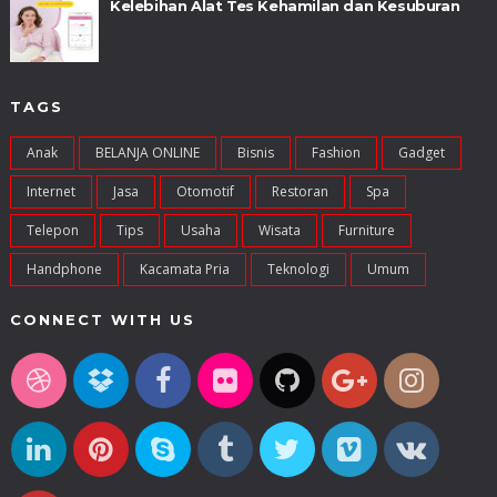
Kelebihan Alat Tes Kehamilan dan Kesuburan
TAGS
Anak
BELANJA ONLINE
Bisnis
Fashion
Gadget
Internet
Jasa
Otomotif
Restoran
Spa
Telepon
Tips
Usaha
Wisata
Furniture
Handphone
Kacamata Pria
Teknologi
Umum
CONNECT WITH US