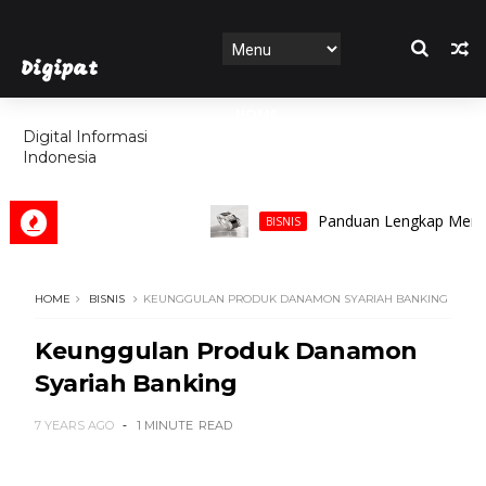
Digipat
HOME
Digital Informasi
Indonesia
FEATURES
Panduan Lengkap Memilih Cinc
BISNIS
HOME
BISNIS
KEUNGGULAN PRODUK DANAMON SYARIAH BANKING
Keunggulan Produk Danamon
Syariah Banking
7 YEARS AGO
1 MINUTE
READ