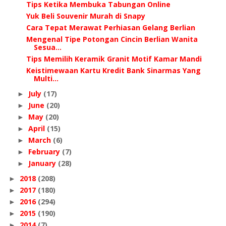
Tips Ketika Membuka Tabungan Online
Yuk Beli Souvenir Murah di Snapy
Cara Tepat Merawat Perhiasan Gelang Berlian
Mengenal Tipe Potongan Cincin Berlian Wanita
Sesua...
Tips Memilih Keramik Granit Motif Kamar Mandi
Keistimewaan Kartu Kredit Bank Sinarmas Yang
Multi...
July
(17)
►
June
(20)
►
May
(20)
►
April
(15)
►
March
(6)
►
February
(7)
►
January
(28)
►
2018
(208)
►
2017
(180)
►
2016
(294)
►
2015
(190)
►
2014
(7)
►