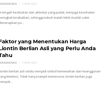
WINDIARISKA
1 YEAR AGO
Di tengah kesibukan dan aktivitas yang padat, menjaga kesehatan
seringkali terabaikan, sehingga tubuh malah lebih mudah sakit.
Menerapkan po...
Faktor yang Menentukan Harga
Liontin Berlian Asli yang Perlu Anda
Tahu
WINDIARISKA
1 YEAR AGO
Liontin berlian asli selalu menjadi simbol kemewahan dan keanggunan
yang timeless. Tidak hanya tampil memesona, liontin berlian juga
enjadi...