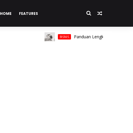
HOME
FEATURES
Panduan Lengkap Memilih Cincin Pria
BISNIS