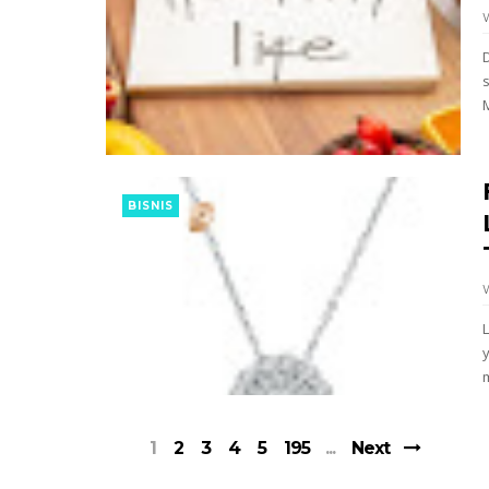
BISNIS
m
1
2
3
4
5
195
Next