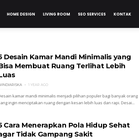
HOME DESIGN
LIVING ROOM
SEO SERVICES
KONTAK
5 Desain Kamar Mandi Minimalis yang
Bisa Membuat Ruang Terlihat Lebih
Luas
WINDIARISKA
1 YEAR AGO
Desain kamar mandi minimalis menjadi pilihan populer bagi banyak orang
yang ingin menciptakan ruang dengan kesan lebih luas dan rapi. Desai...
5 Cara Menerapkan Pola Hidup Sehat
agar Tidak Gampang Sakit