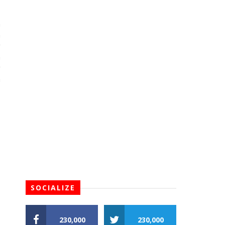
n
a
g
n
g
a
SOCIALIZE
230,000
230,000