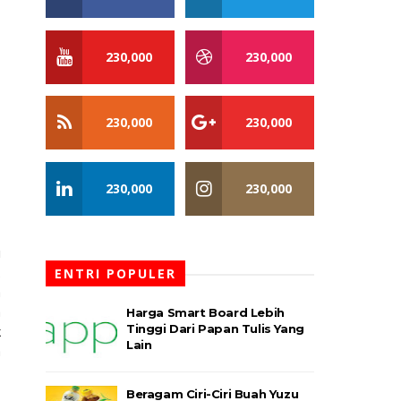
230,000
230,000
230,000
230,000
230,000
230,000
i
.
ENTRI POPULER
a
a
Harga Smart Board Lebih
Tinggi Dari Papan Tulis Yang
k
Lain
a
Beragam Ciri-Ciri Buah Yuzu