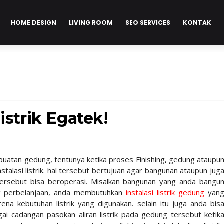
HOME DESIGN
LIVING ROOM
SEO SERVICES
KONTAK
istrik Egatek!
atan gedung, tentunya ketika proses Finishing, gedung ataupu
alasi listrik. hal tersebut bertujuan agar bangunan ataupun jug
ersebut bisa beroperasi. Misalkan bangunan yang anda bangu
g perbelanjaan, anda membutuhkan
instalasi listrik gedung
yan
rena kebutuhan listrik yang digunakan. selain itu juga anda bis
ai cadangan pasokan aliran listrik pada gedung tersebut ketik