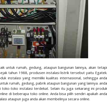
 baik untuk rumah, gedung, ataupun bangunan lainnya, akan tetap
jak tahun 1988, produsen instalasi listrik tersebut yaitu Egatek
uk instalasi yang memiliki kualitas internasional, sehingga and
si untuk rumah, gedung, pabrik ataupun bangunan yang lainnya. and
 toko-toko instalasi terdekat. Selain itu juga sekarang ini produ
online di beberapa toko online. Anda bisa pilih sendiri apakah and
alasi ataupun juga anda akan membelinya secara online.