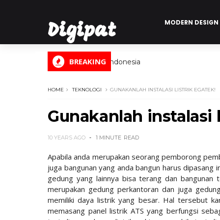
MODERN DESIGN
Digipat
BREAKING
Digital Informasi Indonesia
HOME
TEKNOLOGI
GUNAKANLAH INSTALASI LISTRIK EGATEK!
Gunakanlah instalasi l
10 YEARS AGO
1 MINUTE
READ
Apabila anda merupakan seorang pemborong pembu
juga bangunan yang anda bangun harus dipasang inst
gedung yang lainnya bisa terang dan bangunan t
merupakan gedung perkantoran dan juga gedun
memiliki daya listrik yang besar. Hal tersebut ka
memasang panel listrik ATS yang berfungsi sebag