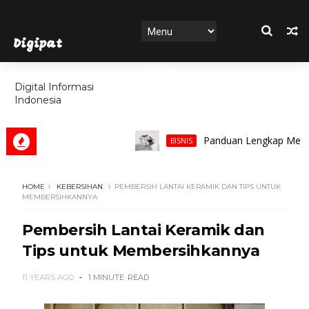
Digipat
HOME
Digital Informasi
Indonesia
FEATURES
Panduan Lengkap Memilih Ci
BISNIS
HOME
KEBERSIHAN
PEMBERSIH LANTAI KERAMIK DAN TIPS UNTUK
MEMBERSIHKANNYA
Pembersih Lantai Keramik dan
Tips untuk Membersihkannya
11 YEARS AGO
1 MINUTE
READ