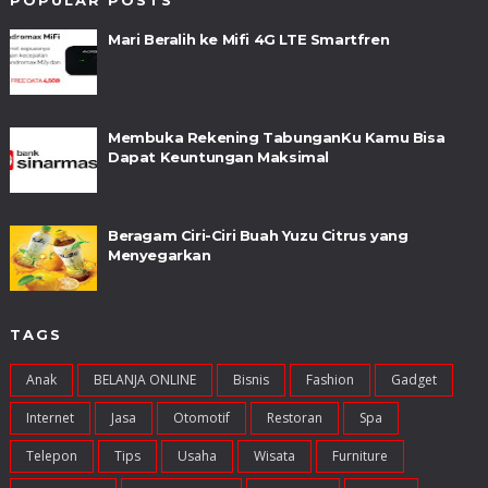
POPULAR POSTS
Mari Beralih ke Mifi 4G LTE Smartfren
Membuka Rekening TabunganKu Kamu Bisa
Dapat Keuntungan Maksimal
Beragam Ciri-Ciri Buah Yuzu Citrus yang
Menyegarkan
TAGS
Anak
BELANJA ONLINE
Bisnis
Fashion
Gadget
Internet
Jasa
Otomotif
Restoran
Spa
Telepon
Tips
Usaha
Wisata
Furniture