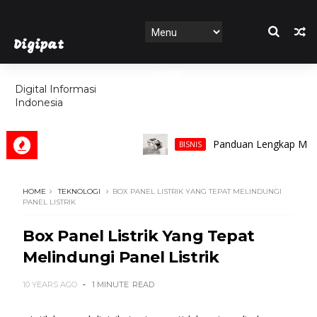
Digipat
HOME
Digital Informasi
Indonesia
FEATURES
Panduan Lengkap Memilih Ci
BISNIS
HOME
TEKNOLOGI
BOX PANEL LISTRIK YANG TEPAT MELINDUNGI
PANEL LISTRIK
Box Panel Listrik Yang Tepat
Melindungi Panel Listrik
10 YEARS AGO
1 MINUTE
READ