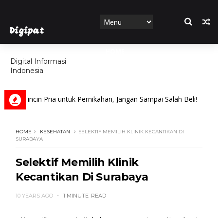
Digipat
HOME
Digital Informasi
Indonesia
FEATURES
 Cincin Pria untuk Pernikahan, Jangan Sampai Salah Beli!
HOME
KESEHATAN
SELEKTIF MEMILIH KLINIK KECANTIKAN DI
SURABAYA
Selektif Memilih Klinik
Kecantikan Di Surabaya
10 YEARS AGO
1 MINUTE
READ