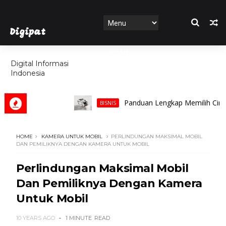
Digipat
HOME
Digital Informasi
Indonesia
FEATURES
Panduan Lengkap Memilih Cincin Pri
BISNIS
HOME
KAMERA UNTUK MOBIL
PERLINDUNGAN MAKSIMAL MOBIL
DAN PEMILIKNYA DENGAN KAMERA UNTUK MOBIL
Perlindungan Maksimal Mobil
Dan Pemiliknya Dengan Kamera
Untuk Mobil
10 YEARS AGO
1 MINUTE
READ