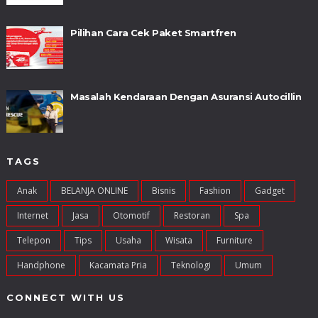
Pilihan Cara Cek Paket Smartfren
Masalah Kendaraan Dengan Asuransi Autocillin
TAGS
Anak
BELANJA ONLINE
Bisnis
Fashion
Gadget
Internet
Jasa
Otomotif
Restoran
Spa
Telepon
Tips
Usaha
Wisata
Furniture
Handphone
Kacamata Pria
Teknologi
Umum
CONNECT WITH US