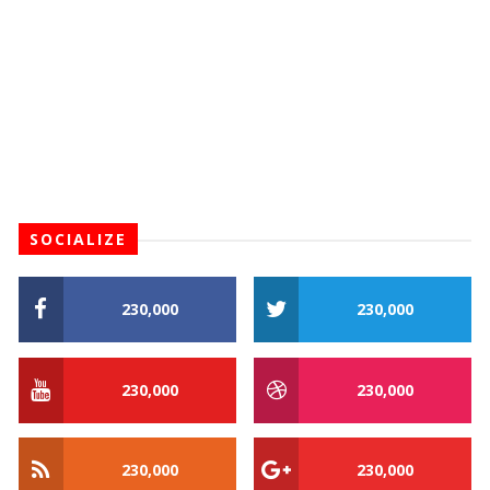
SOCIALIZE
230,000
230,000
230,000
230,000
230,000
230,000