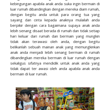
kebingungan apabila anak anda suka ingin bermain di
luar rumah dibandingkan dengan mereka diam rumah,
dengan begitu anda untuk para orang tua yang
sayang dan cinta kepada anaknya mulailah anda
berpikir dengan cara bagaimana supaya anak anda
lebih senang disaat berada di rumah dan tidak setiap
hari keluar dari rumah dan bermain yang mungkin
tidak akan terawasi oleh anda, dengan begitu
belikanlah sebuah mainan anak yang memungkinkan
anak anda menjadi lebih senang bermain di rumah
dibandingkan mereka bermain di luar rumah dengan
sekaligus sifatnya mendidik untuk anak anda yang
tidak dapat ter awasi oleh anda apabila anak anda
bermain di luar rumah.