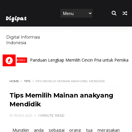
Digipat
HOME
Digital Informasi
Indonesia
FEATURES
Panduan Lengkap Memilih Cincin Pria untuk Pernikahan, J
BISNIS
HOME
TIPS
TIPS MEMILIH MAINAN ANAKYANG MENDIDIK
Tips Memilih Mainan anakyang
Mendidik
10 YEARS AGO
1 MINUTE
READ
Mungkin anda sebagai orang tua merasakan