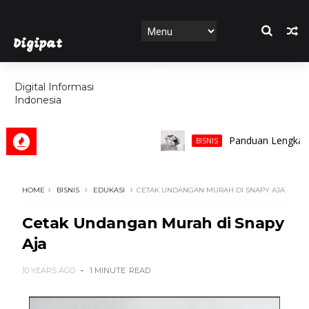
Digipat
HOME
Digital Informasi
Indonesia
FEATURES
Panduan Lengkap Memili
BISNIS
HOME
BISNIS
EDUKASI
CETAK UNDANGAN MURAH DI SNAPY AJA
Cetak Undangan Murah di Snapy
Aja
10 YEARS AGO
1 MINUTE
READ