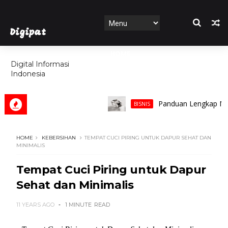
Digipat
HOME
Digital Informasi
Indonesia
FEATURES
Panduan Lengkap Memilih 
BISNIS
HOME
KEBERSIHAN
TEMPAT CUCI PIRING UNTUK DAPUR SEHAT DAN
MINIMALIS
Tempat Cuci Piring untuk Dapur
Sehat dan Minimalis
11 YEARS AGO
1 MINUTE
READ