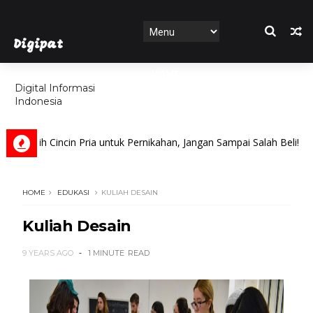
Digipat
HOME
Digital Informasi
Indonesia
FEATURES
lih Cincin Pria untuk Pernikahan, Jangan Sampai Salah Beli!
HOME
EDUKASI
KULIAH DESAIN
Kuliah Desain
9 YEARS AGO
1 MINUTE
READ