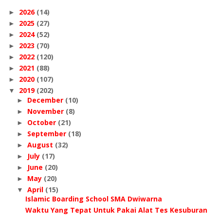
2026
(14)
►
2025
(27)
►
2024
(52)
►
2023
(70)
►
2022
(120)
►
2021
(88)
►
2020
(107)
►
2019
(202)
▼
December
(10)
►
November
(8)
►
October
(21)
►
September
(18)
►
August
(32)
►
July
(17)
►
June
(20)
►
May
(20)
►
April
(15)
▼
Islamic Boarding School SMA Dwiwarna
Waktu Yang Tepat Untuk Pakai Alat Tes Kesuburan