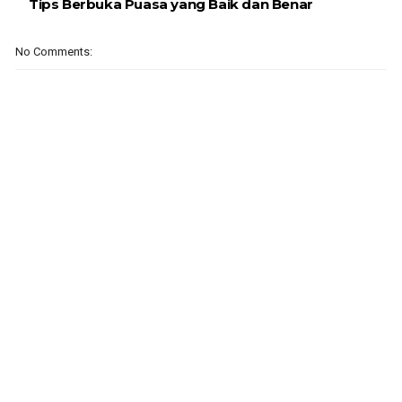
Tips Berbuka Puasa yang Baik dan Benar
No Comments: