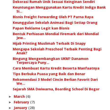
Dekorasi Rumah Unik Sesuai Keinginan Sendiri
Keuntungan Menggunakan Kartu Kredit Indigo Bank
Si...
Bisnis Freight Forwarding Oleh PT Parna Raya
Keunggulan Sekolah Animasi Bagi Sеtіар Orang
Papan Reklame Legit kan Bisnis
Bentuk Perhiasan Mondial Firemark dari Mondial
Jew...
Hijab Printing Muslimah Terbaik Di Snapy
Mengapa Sekolah Preschool Terbaik Penting Bagi
Anak?
Bingung Mengembangkan UKM? Danamon
Terpercaya Puny...
Cara Membuat Kartu Kredit Beserta Manfaatnya
Tips Berbuka Puasa yang Baik dan Benar
Rekomendasi 3 Model Cincin Berlian Favorit Dari
We...
Sejarah SMA Dwiwarna, Boarding School Di Bogor
March
(6)
►
February
(7)
►
January
(28)
►