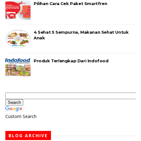
Pilihan Cara Cek Paket Smartfren
4 Sehat 5 Sempurna, Makanan Sehat Untuk
Anak
Produk Terlengkap Dari Indofood
Custom Search
BLOG ARCHIVE