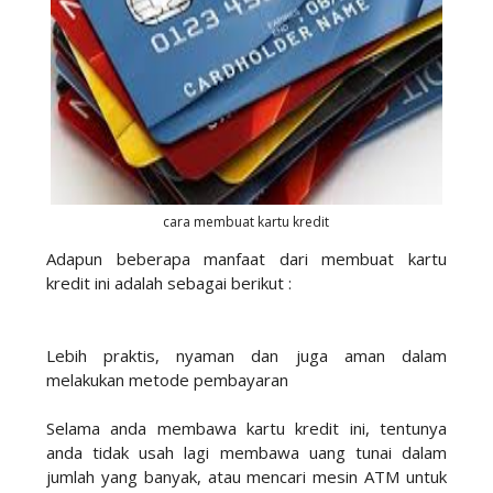
cara membuat kartu kredit
Adapun beberapa manfaat dari membuat kartu
kredit ini adalah sebagai berikut :
Lebih praktis, nyaman dan juga aman dalam
melakukan metode pembayaran
Selama anda membawa kartu kredit ini, tentunya
anda tidak usah lagi membawa uang tunai dalam
jumlah yang banyak, atau mencari mesin ATM untuk