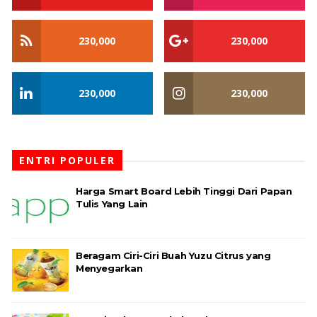
230,000
230,000
230,000
230,000
ENTRI POPULER
Harga Smart Board Lebih Tinggi Dari Papan
Tulis Yang Lain
Beragam Ciri-Ciri Buah Yuzu Citrus yang
Menyegarkan