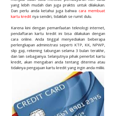
yang lebih mudah dan juga praktis untuk dilakukan.
Dan perlu anda ketahui juga bahwa
cara membuat
kartu kredit
nya sendiri, tidaklah se rumit dulu.
Karena kini dengan pemanfaatan teknologi internet,
pendaftaran kartu kredit ini bisa dilakukan dengan
cara online. Anda tinggal menyediakan beberapa
perlengkapan administrasi seperti KTP, KK, NPWP,
slip gaji, rekening tabungan selama 3 bulan terakhir,
dan lain sebagainya. Selanjutnya pihak penerbit kartu
kredit, akan mengabari anda tentang diterima atau
tidaknya pengajuan kartu kredit yang ingin anda miliki.