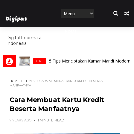
Digipat
HOME
Digital Informasi
Indonesia
FEATURES
5 Tips Menciptakan Kamar Mandi Modern yang B
BISNIS
HOME
BISNIS
CARA MEMBUAT KARTU KREDIT BESERTA
MANFAATNYA
Cara Membuat Kartu Kredit
Beserta Manfaatnya
7 YEARS AGO
1 MINUTE
READ