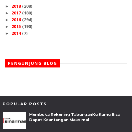
2018
(208)
►
2017
(180)
►
2016
(294)
►
2015
(190)
►
2014
(7)
►
PENGUNJUNG BLOG
POPULAR POSTS
Membuka Rekening TabunganKu Kamu Bisa
Dapat Keuntungan Maksimal