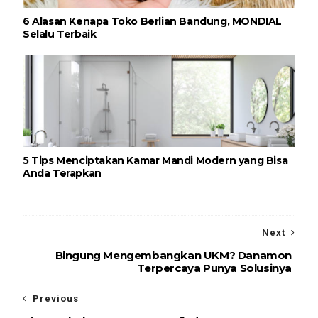
6 Alasan Kenapa Toko Berlian Bandung, MONDIAL
Selalu Terbaik
5 Tips Menciptakan Kamar Mandi Modern yang Bisa
Anda Terapkan
Next
Bingung Mengembangkan UKM? Danamon
Terpercaya Punya Solusinya
Previous