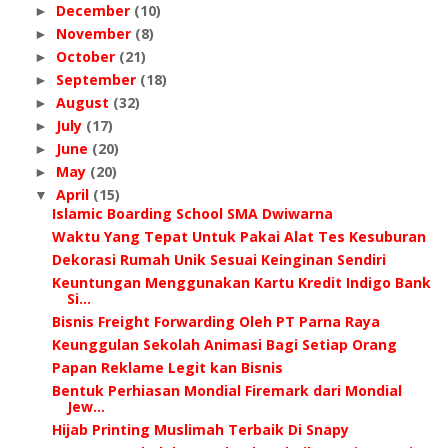
December
(10)
►
November
(8)
►
October
(21)
►
September
(18)
►
August
(32)
►
July
(17)
►
June
(20)
►
May
(20)
►
April
(15)
▼
Islamic Boarding School SMA Dwiwarna
Waktu Yang Tepat Untuk Pakai Alat Tes Kesuburan
Dekorasi Rumah Unik Sesuai Keinginan Sendiri
Keuntungan Menggunakan Kartu Kredit Indigo Bank
Si...
Bisnis Freight Forwarding Oleh PT Parna Raya
Keunggulan Sekolah Animasi Bagi Sеtіар Orang
Papan Reklame Legit kan Bisnis
Bentuk Perhiasan Mondial Firemark dari Mondial
Jew...
Hijab Printing Muslimah Terbaik Di Snapy