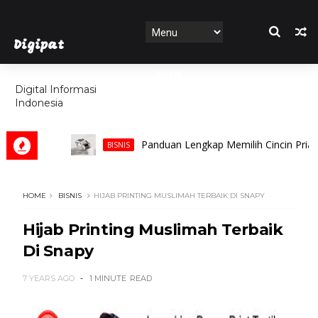
Digipat
HOME
Digital Informasi
Indonesia
FEATURES
Panduan Lengkap Memilih Cincin Pria untuk
BISNIS
HOME
BISNIS
HIJAB PRINTING MUSLIMAH TERBAIK DI SNAPY
Hijab Printing Muslimah Terbaik
Di Snapy
7 YEARS AGO
1 MINUTE
READ