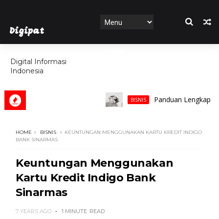
Digipat
HOME
Digital Informasi
Indonesia
FEATURES
Panduan Lengkap Memilih
BISNIS
HOME
BISNIS
KEUNTUNGAN MENGGUNAKAN KARTU KREDIT INDIGO
BANK SINARMAS
Keuntungan Menggunakan
Kartu Kredit Indigo Bank
Sinarmas
7 YEARS AGO
1 MINUTE
READ