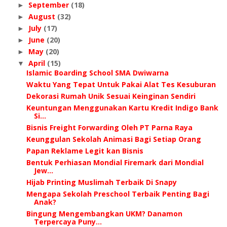
September
(18)
►
August
(32)
►
July
(17)
►
June
(20)
►
May
(20)
►
April
(15)
▼
Islamic Boarding School SMA Dwiwarna
Waktu Yang Tepat Untuk Pakai Alat Tes Kesuburan
Dekorasi Rumah Unik Sesuai Keinginan Sendiri
Keuntungan Menggunakan Kartu Kredit Indigo Bank
Si...
Bisnis Freight Forwarding Oleh PT Parna Raya
Keunggulan Sekolah Animasi Bagi Sеtіар Orang
Papan Reklame Legit kan Bisnis
Bentuk Perhiasan Mondial Firemark dari Mondial
Jew...
Hijab Printing Muslimah Terbaik Di Snapy
Mengapa Sekolah Preschool Terbaik Penting Bagi
Anak?
Bingung Mengembangkan UKM? Danamon
Terpercaya Puny...