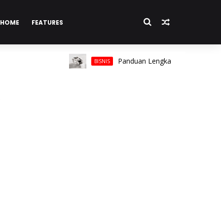
HOME
FEATURES
Panduan Lengkap Memilih Cincin Pria unt
BISNIS