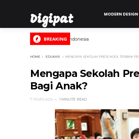
MODERN DESIGN
Digipat
BREAKING
Digital Informasi Indonesia
HOME
EDUKASI
MENGAPA SEKOLAH PRESCHOOL TERBAIK PEN
Mengapa Sekolah Pre
Bagi Anak?
7 YEARS AGO
1 MINUTE
READ