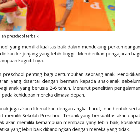
lah preschool terbaik
chool yang memiliki kualitas baik dalam mendukung perkembanga
didikan ke jenjang yang lebih tinggi. Memberikan pengajaran bag
ampuan kognitif nya.
an preschool penting bagi pertumbuhan seorang anak. Pendidika
jaran yang disertai dengan bermain kepada anak-anak sebelu
 bagi anak yang berusia 2-6 tahun. Menurut penelitian pengalama
ruh pada kehidupan mereka dimasa depan.
nak juga akan di kenal kan dengan angka, huruf, dan bentuk sert
pat memilih Sekolah Preschool Terbaik yang berkualitas akan dapa
nak akan memiliki kemampuan membaca yang lebih baik, kosakat
ika yang lebih baik dibandingkan dengan mereka yang tidak.