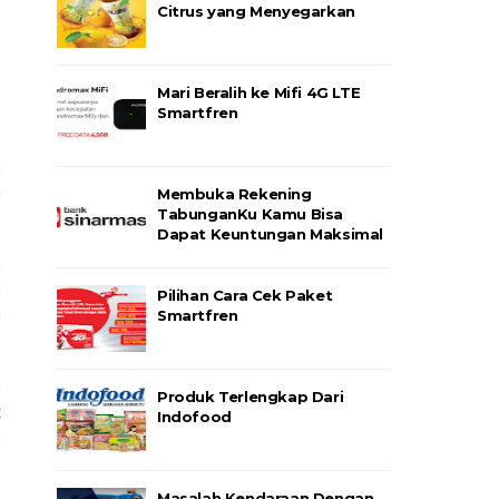
Citrus yang Menyegarkan
Mari Beralih ke Mifi 4G LTE
Smartfren
n
i
Membuka Rekening
TabunganKu Kamu Bisa
Dapat Keuntungan Maksimal
n
m
Pilihan Cara Cek Paket
n
Smartfren
a
Produk Terlengkap Dari
t
Indofood
a
Masalah Kendaraan Dengan