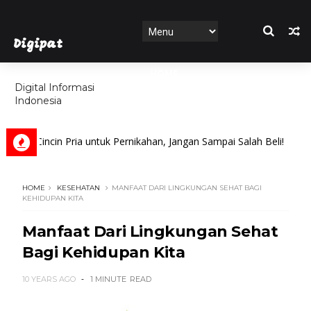
Digipat
HOME
Digital Informasi
Indonesia
FEATURES
 Cincin Pria untuk Pernikahan, Jangan Sampai Salah Beli!
HOME
KESEHATAN
MANFAAT DARI LINGKUNGAN SEHAT BAGI
KEHIDUPAN KITA
Manfaat Dari Lingkungan Sehat
Bagi Kehidupan Kita
10 YEARS AGO
1 MINUTE
READ