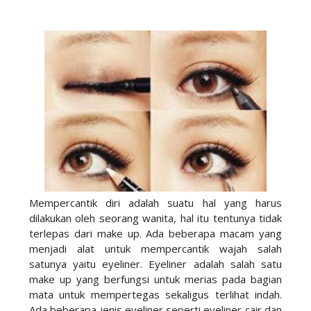
Mempercantik diri adalah suatu hal yang harus
dilakukan oleh seorang wanita, hal itu tentunya tidak
terlepas dari make up. Ada beberapa macam yang
menjadi alat untuk mempercantik wajah salah
satunya yaitu eyeliner. Eyeliner adalah salah satu
make up yang berfungsi untuk merias pada bagian
mata untuk mempertegas sekaligus terlihat indah.
Ada beberapa jenis eyeliner seperti eyeliner cair dan