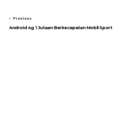
Previous
Android 4g 1 Jutaan Berkecepatan Mobil Sport