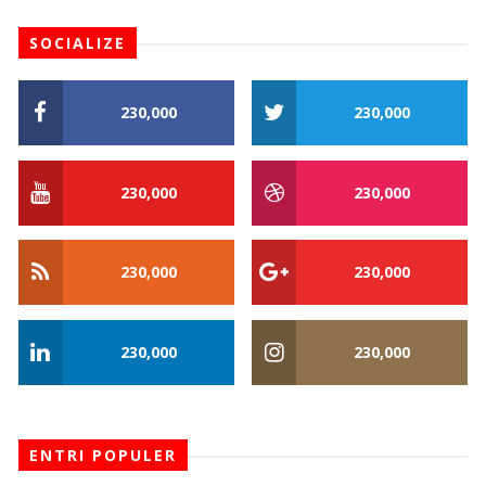
SOCIALIZE
230,000
230,000
230,000
230,000
230,000
230,000
230,000
230,000
ENTRI POPULER