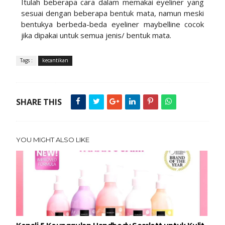
Itulah beberapa cara dalam memakai eyeliner yang
sesuai dengan beberapa bentuk mata, namun meski
bentukya berbeda-beda eyeliner maybelline cocok
jika dipakai untuk semua jenis/ bentuk mata.
Tags :
kecantikan
SHARE THIS
YOU MIGHT ALSO LIKE