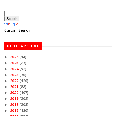
Custom Search
BLOG ARCHIVE
2026
(14)
►
2025
(27)
►
2024
(52)
►
2023
(70)
►
2022
(120)
►
2021
(88)
►
2020
(107)
►
2019
(202)
►
2018
(208)
►
2017
(180)
►