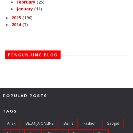
February
(25)
►
January
(11)
►
2015
(190)
►
2014
(7)
►
PENGUNJUNG BLOG
POPULAR POSTS
TAGS
Anak
BELANJA ONLINE
Bisnis
Fashion
Gadget