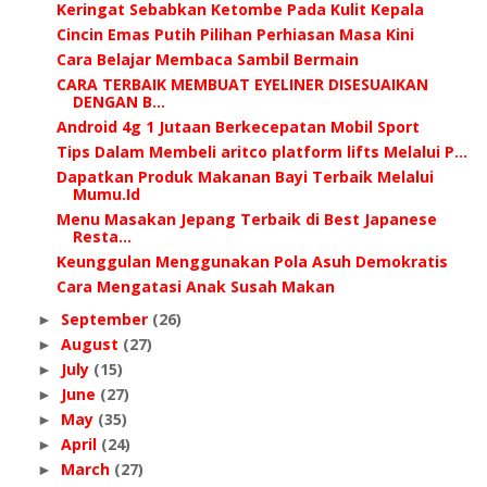
Keringat Sebabkan Ketombe Pada Kulit Kepala
Cincin Emas Putih Pilihan Perhiasan Masa Kini
Cara Belajar Membaca Sambil Bermain
CARA TERBAIK MEMBUAT EYELINER DISESUAIKAN
DENGAN B...
Android 4g 1 Jutaan Berkecepatan Mobil Sport
Tips Dalam Membeli aritco platform lifts Melalui P...
Dapatkan Produk Makanan Bayi Terbaik Melalui
Mumu.Id
Menu Masakan Jepang Terbaik di Best Japanese
Resta...
Keunggulan Menggunakan Pola Asuh Demokratis
Cara Mengatasi Anak Susah Makan
September
(26)
►
August
(27)
►
July
(15)
►
June
(27)
►
May
(35)
►
April
(24)
►
March
(27)
►