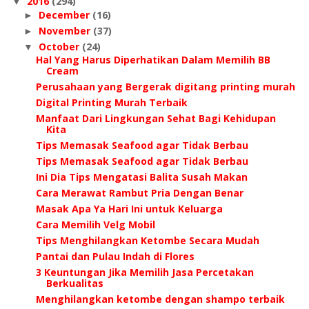
2016
(294)
▼
December
(16)
►
November
(37)
►
October
(24)
▼
Hal Yang Harus Diperhatikan Dalam Memilih BB
Cream
Perusahaan yang Bergerak digitang printing murah
Digital Printing Murah Terbaik
Manfaat Dari Lingkungan Sehat Bagi Kehidupan
Kita
Tips Memasak Seafood agar Tidak Berbau
Tips Memasak Seafood agar Tidak Berbau
Ini Dia Tips Mengatasi Balita Susah Makan
Cara Merawat Rambut Pria Dengan Benar
Masak Apa Ya Hari Ini untuk Keluarga
Cara Memilih Velg Mobil
Tips Menghilangkan Ketombe Secara Mudah
Pantai dan Pulau Indah di Flores
3 Keuntungan Jika Memilih Jasa Percetakan
Berkualitas
Menghilangkan ketombe dengan shampo terbaik