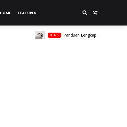
HOME
FEATURES
Panduan Lengkap Memilih Cincin Pria unt
BISNIS