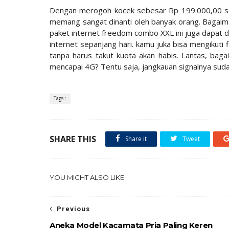
Dengan merogoh kocek sebesar Rp 199.000,00 saj
memang sangat dinanti oleh banyak orang. Bagaima
paket internet freedom combo XXL ini juga dapat 
internet sepanjang hari. kamu juka bisa mengikuti 
tanpa harus takut kuota akan habis. Lantas, ba
mencapai 4G? Tentu saja, jangkauan signalnya su
Tags :
SHARE THIS
Share it
Tweet
YOU MIGHT ALSO LIKE
Previous
Aneka Model Kacamata Pria Paling Keren