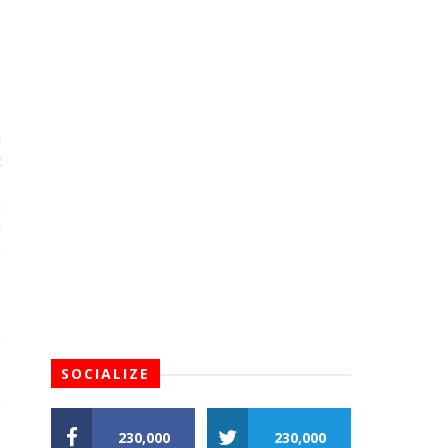
i
t
?
a
a
a
1
h
B
SOCIALIZE
.
n
230,000
230,000