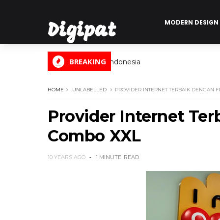
MODERN DESIGN
Digipat
BREAKING
Digital Informasi Indonesia
HOME
UNLABELLED
PROVIDER INTERNET TERBAIK DENGAN 
Provider Internet Te
Combo XXL
10 YEARS AGO
1 MINUTE
READ