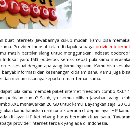
ah buat internet? Jawabannya cukup mudah, kamu bisa memaka
t kamu. Provider Indosat telah di dapuk sebagai
provider interne
kamu masih berpikir ulang untuk menggunakan Indosat ooderoo
i Indosat yaitu IM3 ooderoo, semaki cepat pula kamu merasak
ernet sesuai dengan apa yang kamu inginkan. Kamu bisa sesuk
 banyak informasi dan kesenangan didalam sana. Kamu juga bis
iliki dan menunjukkannya kepada teman-teman kamu.
u dapat bila kamu membeli paket internet freedom combo XXL? 
 perkiaan kamu? Salah, ya semua pilihan jawaban yang tela
 combo XXL menawarkan 20 GB untuk kamu. Bayangkan saja, 20 G
g akan kamu habiskan nanti untuk berada di depan layar HP kamu
ada di layar HP ketimbang harus bermain diluar sana. Tawara
agai provider internet terbaik yang ada di Indonesia.