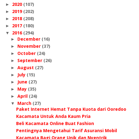
2020
(107)
►
2019
(202)
►
2018
(208)
►
2017
(180)
►
2016
(294)
▼
December
(16)
►
November
(37)
►
October
(24)
►
September
(26)
►
August
(27)
►
July
(15)
►
June
(27)
►
May
(35)
►
April
(24)
►
March
(27)
▼
Paket Internet Hemat Tanpa Kuota dari Ooredoo
Kacamata Untuk Anda Kaum Pria
Beli Kacamata Online Buat Fashion
Pentingnya Mengetahui Tarif Asuransi Mobil
Kacamata Bagi Orang Unik dan Nyentrik