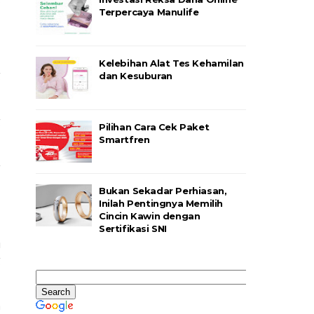
Terpercaya Manulife
Kelebihan Alat Tes Kehamilan
g
dan Kesuburan
g
Pilihan Cara Cek Paket
Smartfren
g
Bukan Sekadar Perhiasan,
Inilah Pentingnya Memilih
Cincin Kawin dengan
Sertifikasi SNI
i
g
a