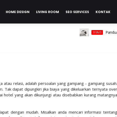
HOME DESIGN
LIVING ROOM
SEO SERVICES
KONTAK
Panduan Lengk
BISNIS
ga atau relasi, adalah persoalan yang gampang - gampang susah
. Tak dapat dipungkiri jika biaya yang dikeluarkan ternyata ove
i hotel yang akan dikunjungi atau disebabkan kurang matangny
didapat dengan mudah. Misalkan anda mencari informasi tentan