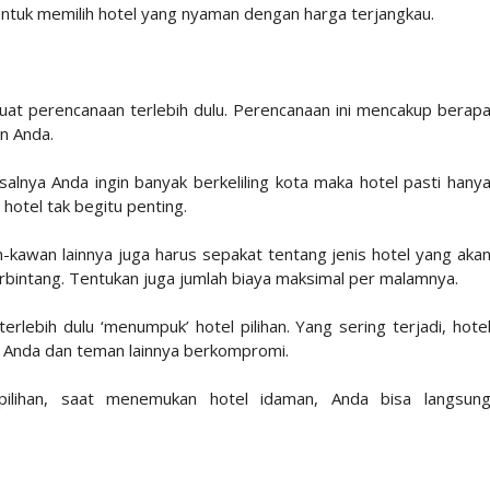
 untuk memilih hotel yang nyaman dengan harga terjangkau.
at perencanaan terlebih dulu. Perencanaan ini mencakup berap
n Anda.
alnya Anda ingin banyak berkeliling kota maka hotel pasti hany
s hotel tak begitu penting.
kawan lainnya juga harus sepakat tentang jenis hotel yang aka
 berbintang. Tentukan juga jumlah biaya maksimal per malamnya.
rlebih dulu ‘menumpuk’ hotel pilihan. Yang sering terjadi, hote
t Anda dan teman lainnya berkompromi.
pilihan, saat menemukan hotel idaman, Anda bisa langsun