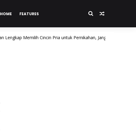
HOME
FEATURES
ap Memilih Cincin Pria untuk Pernikahan, Jangan Sampai Salah Beli!
.
r
a
g