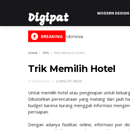
MODERN DESIGN
Digipat
BREAKING
Digital Informasi Indonesia
HOME
TIPS
TRIK MEMILIH HOTEL
Trik Memilih Hotel
11 YEARS AGO
2 MINUTE
READ
Untuk memilih hotel atau penginapan untuk keluar
Dibutuhkan perencanaan yang matang dari jauh hari
budget karena kurang menggali informasi mengena
persiapan.
Dengan adanya fasilitas online, informasi pun 