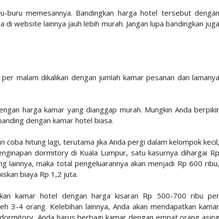
ru-buru memesannya. Bandingkan harga hotel tersebut denga
ga di website lainnya jauh lebih murah. Jangan lupa bandingkan jug
a per malam dikalikan dengan jumlah kamar pesanan dan lamany
 dengan harga kamar yang dianggap murah. Mungkin Anda berpiki
banding dengan kamar hotel biasa.
 coba hitung lagi, terutama jika Anda pergi dalam kelompok kecil
nginapan dormitory di Kuala Lumpur, satu kasurnya dihargai R
ng lainnya, maka total pengeluarannya akan menjadi Rp 600 ribu
skan biaya Rp 1,2 juta.
kan kamar hotel dengan harga kisaran Rp 500-700 ribu pe
oleh 3-4 orang. Kelebihan lainnya, Anda akan mendapatkan kama
i dormitory, Anda harus berbagi kamar dengan empat orang asin