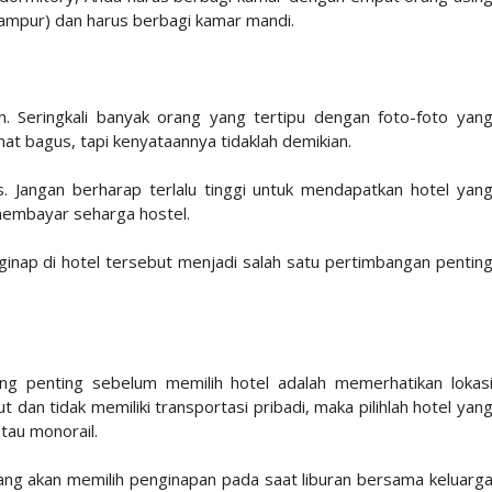
campur) dan harus berbagi kamar mandi.
in. Seringkali banyak orang yang tertipu dengan foto-foto yan
ihat bagus, tapi kenyataannya tidaklah demikian.
is. Jangan berharap terlalu tinggi untuk mendapatkan hotel yan
 membayar seharga hostel.
nginap di hotel tersebut menjadi salah satu pertimbangan pentin
ling penting sebelum memilih hotel adalah memerhatikan lokas
t dan tidak memiliki transportasi pribadi, maka pilihlah hotel yan
tau monorail.
ang akan memilih penginapan pada saat liburan bersama keluarg