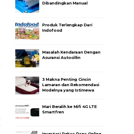
Dibandingkan Manual
n
a
Produk Terlengkap Dari
Indofood
a
Masalah Kendaraan Dengan
Asuransi Autocillin
r
3 Makna Penting Cincin
Lamaran dan Rekomendasi
,
Modelnya yang Istimewa
p
,
Mari Beralih ke Mifi 4G LTE
Smartfren
r
r
g
Investasi Reksa Dana Online