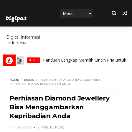
Digipat
HOME
Digital Informasi
Indonesia
FEATURES
Panduan Lengkap Memilih Cincin Pria untuk Pernikah
BISNIS
HOME
BISNIS
PERHIASAN DIAMOND JEWELLERY BISA
MENGGAMBARKAN KEPRIBADIAN ANDA
Perhiasan Diamond Jewellery
Bisa Menggambarkan
Kepribadian Anda
4 YEARS AGO
2 MINUTE
READ