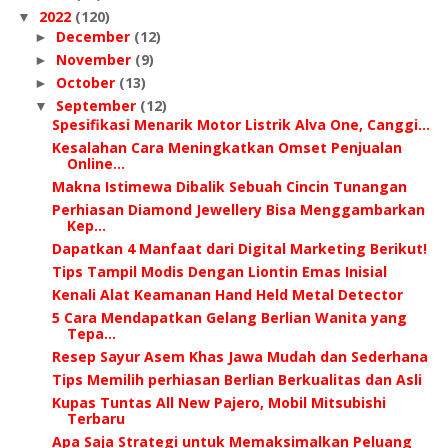
2022
(120)
▼
December
(12)
►
November
(9)
►
October
(13)
►
September
(12)
▼
Spesifikasi Menarik Motor Listrik Alva One, Canggi...
Kesalahan Cara Meningkatkan Omset Penjualan
Online...
Makna Istimewa Dibalik Sebuah Cincin Tunangan
Perhiasan Diamond Jewellery Bisa Menggambarkan
Kep...
Dapatkan 4 Manfaat dari Digital Marketing Berikut!
Tips Tampil Modis Dengan Liontin Emas Inisial
Kenali Alat Keamanan Hand Held Metal Detector
5 Cara Mendapatkan Gelang Berlian Wanita yang
Tepa...
Resep Sayur Asem Khas Jawa Mudah dan Sederhana
Tips Memilih perhiasan Berlian Berkualitas dan Asli
Kupas Tuntas All New Pajero, Mobil Mitsubishi
Terbaru
Apa Saja Strategi untuk Memaksimalkan Peluang