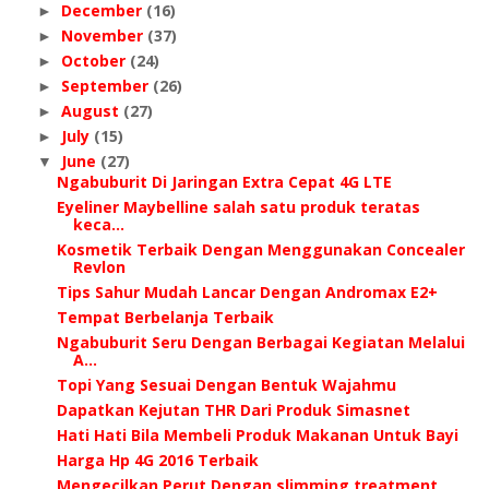
December
(16)
►
November
(37)
►
October
(24)
►
September
(26)
►
August
(27)
►
July
(15)
►
June
(27)
▼
Ngabuburit Di Jaringan Extra Cepat 4G LTE
Eyeliner Maybelline salah satu produk teratas
keca...
Kosmetik Terbaik Dengan Menggunakan Concealer
Revlon
Tips Sahur Mudah Lancar Dengan Andromax E2+
Tempat Berbelanja Terbaik
Ngabuburit Seru Dengan Berbagai Kegiatan Melalui
A...
Topi Yang Sesuai Dengan Bentuk Wajahmu
Dapatkan Kejutan THR Dari Produk Simasnet
Hati Hati Bila Membeli Produk Makanan Untuk Bayi
Harga Hp 4G 2016 Terbaik
Mengecilkan Perut Dengan slimming treatment