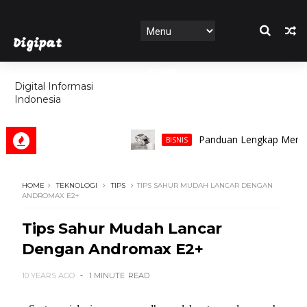
Digipat
HOME
Digital Informasi
Indonesia
FEATURES
Panduan Lengkap Memilih Cinc
BISNIS
HOME
TEKNOLOGI
TIPS
TIPS SAHUR MUDAH LANCAR DENGAN
ANDROMAX E2+
Tips Sahur Mudah Lancar
Dengan Andromax E2+
10 YEARS AGO
1 MINUTE
READ