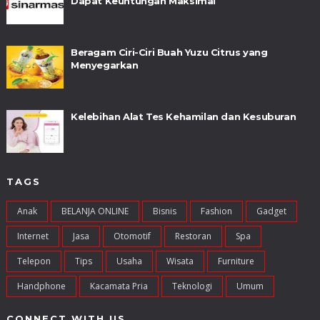
Dapat Keuntungan Maksimal
Beragam Ciri-Ciri Buah Yuzu Citrus yang
Menyegarkan
Kelebihan Alat Tes Kehamilan dan Kesuburan
TAGS
Anak
BELANJA ONLINE
Bisnis
Fashion
Gadget
Internet
Jasa
Otomotif
Restoran
Spa
Telepon
Tips
Usaha
Wisata
Furniture
Handphone
Kacamata Pria
Teknologi
Umum
CONNECT WITH US