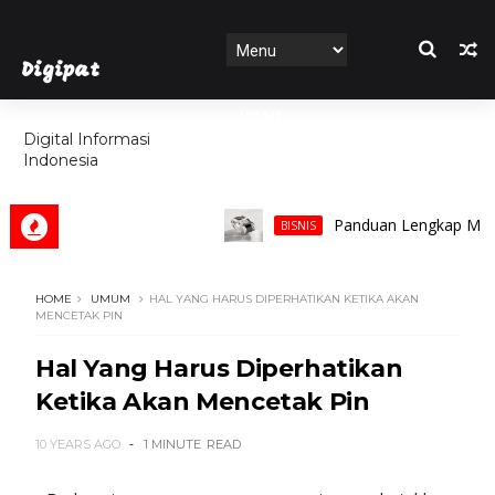
Digipat
HOME
Digital Informasi
Indonesia
FEATURES
Panduan Lengkap Memilih Ci
BISNIS
HOME
UMUM
HAL YANG HARUS DIPERHATIKAN KETIKA AKAN
MENCETAK PIN
Hal Yang Harus Diperhatikan
Ketika Akan Mencetak Pin
10 YEARS AGO
1 MINUTE
READ