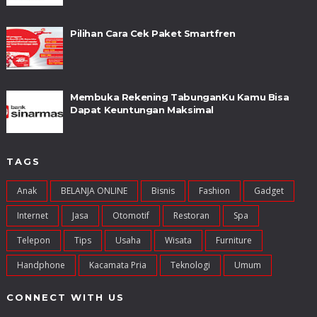
Pilihan Cara Cek Paket Smartfren
Membuka Rekening TabunganKu Kamu Bisa
Dapat Keuntungan Maksimal
TAGS
Anak
BELANJA ONLINE
Bisnis
Fashion
Gadget
Internet
Jasa
Otomotif
Restoran
Spa
Telepon
Tips
Usaha
Wisata
Furniture
Handphone
Kacamata Pria
Teknologi
Umum
CONNECT WITH US