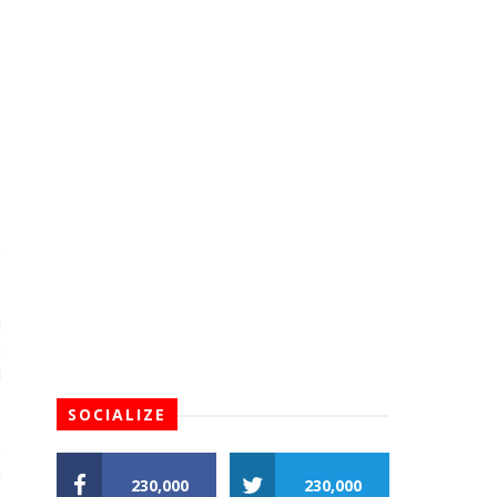
s
a
i
n
l
SOCIALIZE
a
a
230,000
230,000