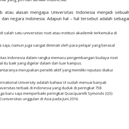
b atau alasan mengapa Universitas Indonesia menjadi sebua
 dan negara Indonesia. Adapun hal – hal tersebut adalah sebaga
i salah satu universitas riset atau institusi akademik terkemuka di
a saja, namun juga sangat diminati oleh para pelajar yang berasal
ersitas Indonesia dalam rangka memacu pengembangan budaya riset
l itu baik yang digelar dalam dan luar kampus.
antaranya merupakan peneliti aktif yang memiliki reputasi diakui
ternational University adalah bahwa UI sudah menuai banyak
niversitas terbaik di Indonesia yang duduk di peringkat 758
juga baru saja memperbaiki peringkat Quacquarelli Symonds (QS)
0 universitas unggulan di Asia pada Juni 2016.