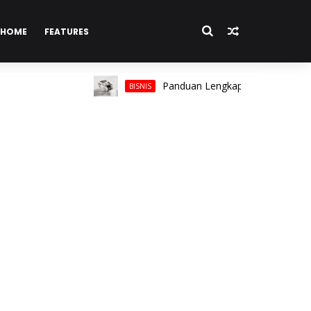
HOME
FEATURES
Panduan Lengkap Memilih Cincin Pria un
BISNIS