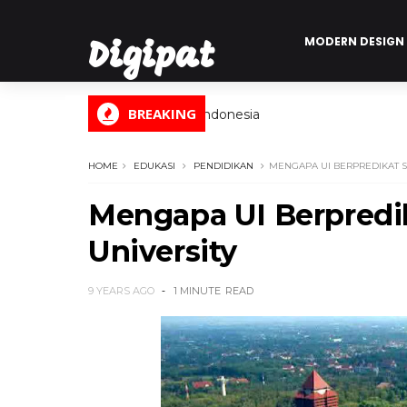
MODERN DESIGN
Digipat
BREAKING
Digital Informasi Indonesia
HOME
EDUKASI
PENDIDIKAN
MENGAPA UI BERPREDIKAT S
Mengapa UI Berpredik
University
9 YEARS AGO
1 MINUTE
READ