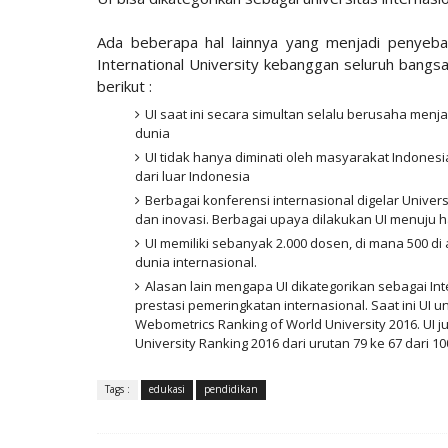
Ada beberapa hal lainnya yang menjadi penyeba
International University kebanggan seluruh bangsa
berikut :
UI saat ini secara simultan selalu berusaha menjad
dunia
UI tidak hanya diminati oleh masyarakat Indonesi
dari luar Indonesia
Berbagai konferensi internasional digelar Univ
dan inovasi. Berbagai upaya dilakukan UI menuju ha
UI memiliki sebanyak 2.000 dosen, di mana 500 di 
dunia internasional.
Alasan lain mengapa UI dikategorikan sebagai In
prestasi pemeringkatan internasional. Saat ini UI u
Webometrics Ranking of World University 2016. UI 
University Ranking 2016 dari urutan 79 ke 67 dari 10
Tags :
edukasi
pendidikan