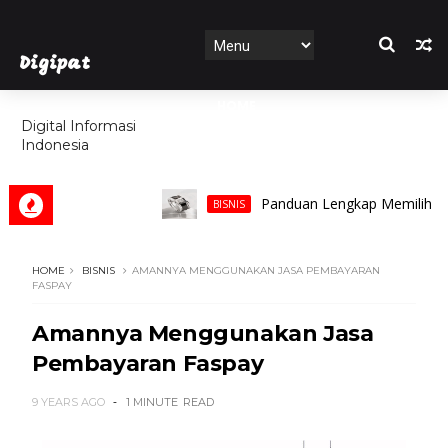
Digipat
HOME
Digital Informasi
Indonesia
FEATURES
Panduan Lengkap Memilih Cincin P
BISNIS
HOME
BISNIS
AMANNYA MENGGUNAKAN JASA PEMBAYARAN
FASPAY
Amannya Menggunakan Jasa
Pembayaran Faspay
9 YEARS AGO
1 MINUTE
READ