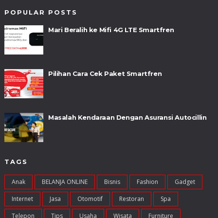
POPULAR POSTS
Mari Beralih ke Mifi 4G LTE Smartfren
Pilihan Cara Cek Paket Smartfren
Masalah Kendaraan Dengan Asuransi Autocillin
TAGS
Anak
BELANJA ONLINE
Bisnis
Fashion
Gadget
Internet
Jasa
Otomotif
Restoran
Spa
Telepon
Tips
Usaha
Wisata
Furniture