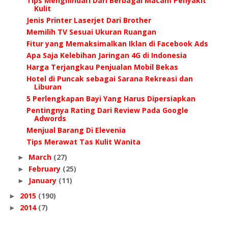
Tips Menghindari Dari Berbagai Macam Penyakit
Kulit
Jenis Printer Laserjet Dari Brother
Memilih TV Sesuai Ukuran Ruangan
Fitur yang Memaksimalkan Iklan di Facebook Ads
Apa Saja Kelebihan Jaringan 4G di Indonesia
Harga Terjangkau Penjualan Mobil Bekas
Hotel di Puncak sebagai Sarana Rekreasi dan
Liburan
5 Perlengkapan Bayi Yang Harus Dipersiapkan
Pentingnya Rating Dari Review Pada Google
Adwords
Menjual Barang Di Elevenia
Tips Merawat Tas Kulit Wanita
March
(27)
►
February
(25)
►
January
(11)
►
2015
(190)
►
2014
(7)
►