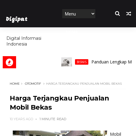
Digipat
HOME
Digital Informasi
Indonesia
FEATURES
Panduan Lengkap Memilih Ci
BISNIS
HOME
OTOMOTIF
HARGA TERJANGKAU PENJUALAN MOBIL BEKAS
Harga Terjangkau Penjualan
Mobil Bekas
10 YEARS AGO
1 MINUTE
READ
Mobil