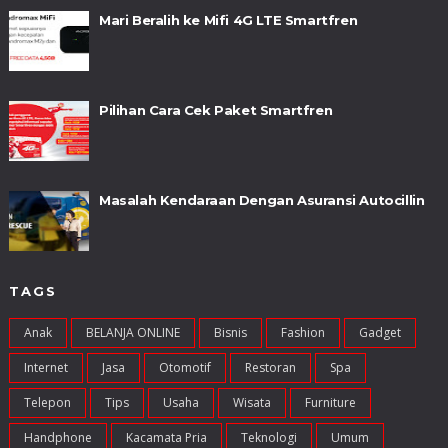
Mari Beralih ke Mifi 4G LTE Smartfren
Pilihan Cara Cek Paket Smartfren
Masalah Kendaraan Dengan Asuransi Autocillin
TAGS
Anak
BELANJA ONLINE
Bisnis
Fashion
Gadget
Internet
Jasa
Otomotif
Restoran
Spa
Telepon
Tips
Usaha
Wisata
Furniture
Handphone
Kacamata Pria
Teknologi
Umum