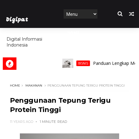
Digipat
HOME
Digital Informasi
Indonesia
FEATURES
Panduan Lengkap Memilih Ci
BISNIS
HOME
MAKANAN
PENGGUNAAN TEPUNG TERIGU PROTEIN TINGGI
Penggunaan Tepung Terigu
Protein Tinggi
11 YEARS AGO
1 MINUTE
READ