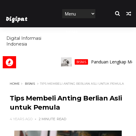
Digipat
HOME
Digital Informasi
Indonesia
FEATURES
Panduan Lengkap Memilih Cin
BISNIS
HOME
BISNIS
TIPS MEMBELI ANTING BERLIAN ASLI UNTUK PEMULA
Tips Membeli Anting Berlian Asli
untuk Pemula
4 YEARS AGO
2 MINUTE
READ