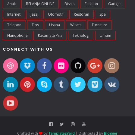
Anak
BELANJA ONLINE
Bisnis
Fashion
Gadget
Internet
Jasa
Otomotif
Restoran
Spa
Telepon
Tips
Usaha
Wisata
Furniture
Handphone
Kacamata Pria
Teknologi
Umum
CONNECT WITH US
Crafted with
by
TemplatesYard
| Distributed by
Blogger