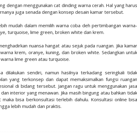
kung dengan menggunakan cat dinding warna cerah. Hal yang haru
warnanya juga senada dengan konsep desain kamar tersebut.
 lebih mudah dalam memilih warna coba deh pertimbangan warna
ye, turquoise, lime green, broken white dan krem.
 menghadirkan nuansa hangat atau sejuk pada ruangan. Jika kama
 warna krem, oranye, kuning, dan broken white. Sedangkan untu
 warna lime green atau turquoise.
ilakukan sendiri, namun hasilnya terkadang seringkali tida
pilan yang terkonsep dan dapat memaksimalkan fungsi ruanga
sional di bidang tersebut. Jangan ragu untuk menggunakan jas
dan interior yang menawan. Jika masih bingung atau bahkan tida
aka bisa berkonsultasi terlebih dahulu. Konsultasi online bis
gga lebih mudah dan praktis.