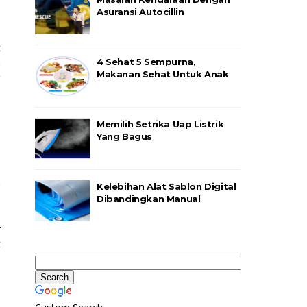
Asuransi Autocillin
t
a
4 Sehat 5 Sempurna,
Makanan Sehat Untuk Anak
g
s
Memilih Setrika Uap Listrik
Yang Bagus
.
a
Kelebihan Alat Sablon Digital
Dibandingkan Manual
f
t