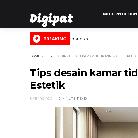
MODERN DESIGN
Digipat
BREAKING
Digital Informasi Indonesia
HOME
BISNIS
TIPS DESAIN KAMAR TIDUR MINIMALIS TERLIHAT
Tips desain kamar tid
Estetik
5 YEARS AGO
2 MINUTE
READ