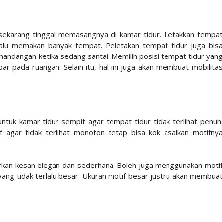
sekarang tinggal memasangnya di kamar tidur. Letakkan tempa
rlalu memakan banyak tempat. Peletakan tempat tidur juga bis
andangan ketika sedang santai. Memilih posisi tempat tidur yan
ar pada ruangan. Selain itu, hal ini juga akan membuat mobilita
ntuk kamar tidur sempit agar tempat tidur tidak terlihat penuh
f agar tidak terlihat monoton tetap bisa kok asalkan motifny
adirkan kesan elegan dan sederhana. Boleh juga menggunakan moti
ang tidak terlalu besar. Ukuran motif besar justru akan membua