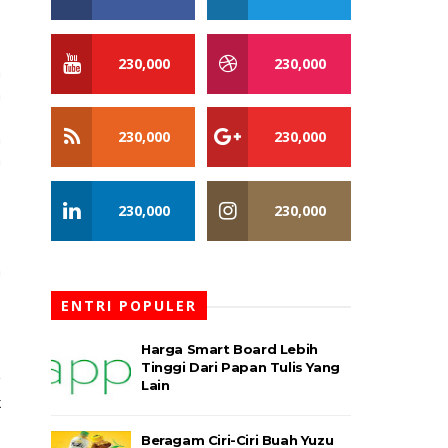
230,000
230,000
a
n
.
230,000
230,000
h
a
230,000
230,000
n
ENTRI POPULER
Harga Smart Board Lebih
Tinggi Dari Papan Tulis Yang
g
Lain
k
Beragam Ciri-Ciri Buah Yuzu