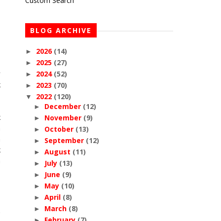
Custom Search
s
BLOG ARCHIVE
-
2026
(14)
►
2025
(27)
►
r
2024
(52)
►
k
2023
(70)
►
2022
(120)
▼
December
(12)
►
k
November
(9)
►
n
October
(13)
►
a
September
(12)
►
k
August
(11)
►
a
July
(13)
►
June
(9)
►
May
(10)
►
April
(8)
►
March
(8)
►
February
(7)
►