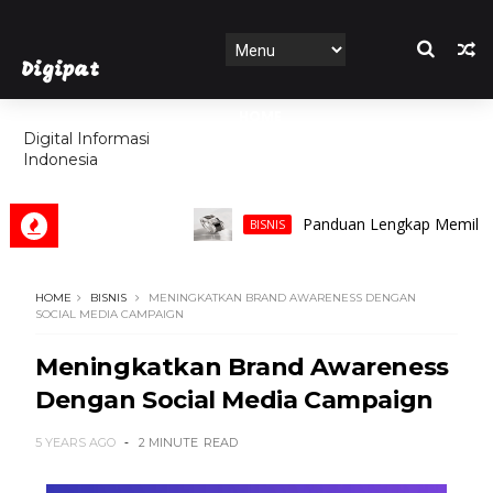
Digipat
HOME
Digital Informasi
Indonesia
FEATURES
Panduan Lengkap Memilih Cincin 
BISNIS
HOME
BISNIS
MENINGKATKAN BRAND AWARENESS DENGAN
SOCIAL MEDIA CAMPAIGN
Meningkatkan Brand Awareness
Dengan Social Media Campaign
5 YEARS AGO
2 MINUTE
READ