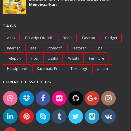
Menyegarkan
TAGS
Anak
BELANJA ONLINE
Bisnis
Fashion
Gadget
Internet
Jasa
Otomotif
Restoran
Spa
Telepon
Tips
Usaha
Wisata
Furniture
Handphone
Kacamata Pria
Teknologi
Umum
CONNECT WITH US