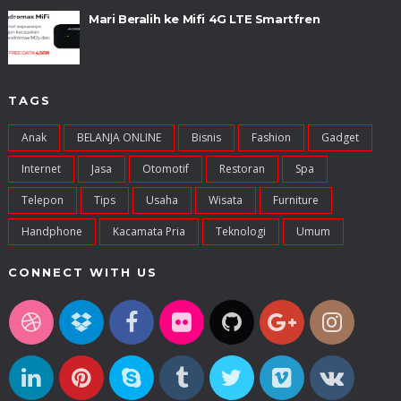
Mari Beralih ke Mifi 4G LTE Smartfren
TAGS
Anak
BELANJA ONLINE
Bisnis
Fashion
Gadget
Internet
Jasa
Otomotif
Restoran
Spa
Telepon
Tips
Usaha
Wisata
Furniture
Handphone
Kacamata Pria
Teknologi
Umum
CONNECT WITH US