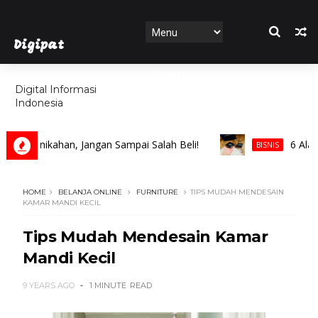
Digipat
HOME
Digital Informasi
Indonesia
FEATURES
 Pernikahan, Jangan Sampai Salah Beli!
6 Alasan 
BISNIS
HOME
BELANJA ONLINE
FURNITURE
TIPS MUDAH MENDESAIN
KAMAR MANDI KECIL
Tips Mudah Mendesain Kamar
Mandi Kecil
9 YEARS AGO
1 MINUTE
READ