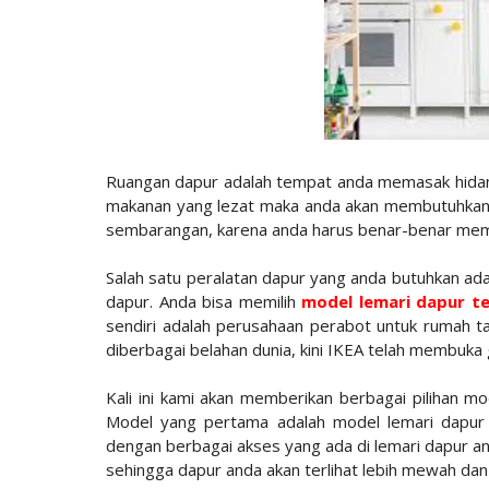
Ruangan dapur adalah tempat anda memasak hidang
makanan yang lezat maka anda akan membutuhkan p
sembarangan, karena anda harus benar-benar mempe
Salah satu peralatan dapur yang anda butuhkan ad
dapur. Anda bisa memilih
model lemari dapur t
sendiri adalah perusahaan perabot untuk rumah 
diberbagai belahan dunia, kini IKEA telah membuka g
Kali ini kami akan memberikan berbagai pilihan mo
Model yang pertama adalah model lemari dapur 
dengan berbagai akses yang ada di lemari dapur an
sehingga dapur anda akan terlihat lebih mewah dan