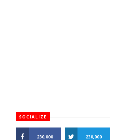
n
a
n
A
a
.
SOCIALIZE
n
,
230,000
230,000