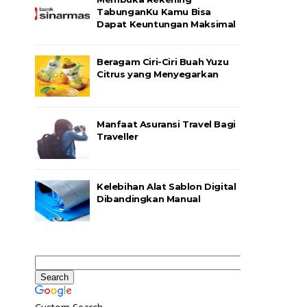
TabunganKu Kamu Bisa
Dapat Keuntungan Maksimal
Beragam Ciri-Ciri Buah Yuzu
Citrus yang Menyegarkan
Manfaat Asuransi Travel Bagi
Traveller
Kelebihan Alat Sablon Digital
Dibandingkan Manual