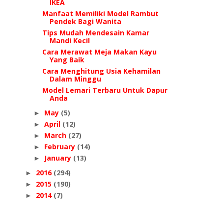
IKEA
Manfaat Memiliki Model Rambut
Pendek Bagi Wanita
Tips Mudah Mendesain Kamar
Mandi Kecil
Cara Merawat Meja Makan Kayu
Yang Baik
Cara Menghitung Usia Kehamilan
Dalam Minggu
Model Lemari Terbaru Untuk Dapur
Anda
May
(5)
►
April
(12)
►
March
(27)
►
February
(14)
►
January
(13)
►
2016
(294)
►
2015
(190)
►
2014
(7)
►