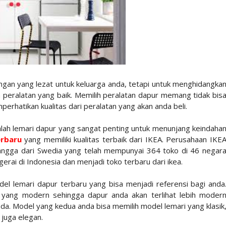
an yang lezat untuk keluarga anda, tetapi untuk menghidangka
eralatan yang baik. Memilih peralatan dapur memang tidak bis
rhatikan kualitas dari peralatan yang akan anda beli.
alah lemari dapur yang sangat penting untuk menunjang keindaha
erbaru
yang memiliki kualitas terbaik dari IKEA. Perusahaan IKE
tangga dari Swedia yang telah mempunyai 364 toko di 46 negar
erai di Indonesia dan menjadi toko terbaru dari ikea.
del lemari dapur terbaru yang bisa menjadi referensi bagi anda
yang modern sehingga dapur anda akan terlihat lebih moder
da. Model yang kedua anda bisa memilih model lemari yang klasik
 juga elegan.