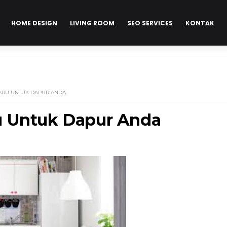
HOME DESIGN
LIVING ROOM
SEO SERVICES
KONTAK
ARU UNTUK DAPUR ANDA
u Untuk Dapur Anda