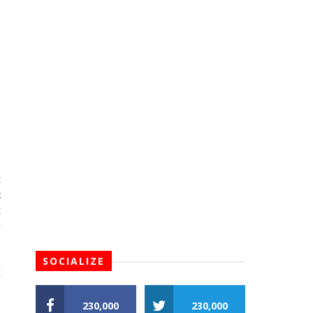
t
k
t
i
SOCIALIZE
g
g
a
230,000
230,000