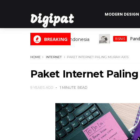
MODERN DESIGN
Digipat
Panduan Len
BREAKING
Digital Informasi Indonesia
BISNIS
HOME
INTERNET
PAKET INTERNET PALING MURAH AXIS
Paket Internet Paling
9 YEARS AGO
1 MINUTE
READ