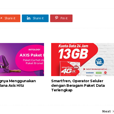
Share it
Share it
Pin it
gnya Menggunakan
Smartfren, Operator Seluler
ana Axis Hitz
dengan Beragam Paket Data
Terlengkap
Next