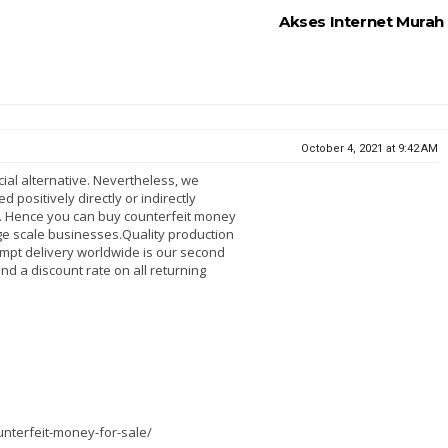
Akses Internet Murah
October 4, 2021 at 9:42 AM
cial alternative. Nevertheless, we
 positively directly or indirectly
y. Hence you can buy counterfeit money
rge scale businesses.Quality production
rompt delivery worldwide is our second
and a discount rate on all returning
ounterfeit-money-for-sale/