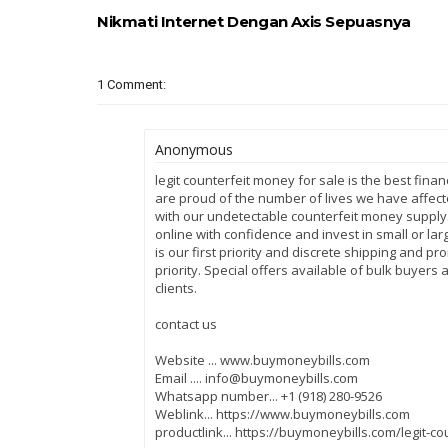
Nikmati Internet Dengan Axis Sepuasnya
1 Comment:
Anonymous
legit counterfeit money for sale is the best finan
are proud of the number of lives we have affected
with our undetectable counterfeit money suppl
online with confidence and invest in small or la
is our first priority and discrete shipping and p
priority. Special offers available of bulk buyers 
clients.
contact us
Website ... www.buymoneybills.com
Email .... info@buymoneybills.com
Whatsapp number... +1 (918) 280-9526
Weblink... https://www.buymoneybills.com
productlink... https://buymoneybills.com/legit-c