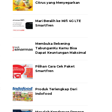
Citrus yang Menyegarkan
,
a
Mari Beralih ke Mifi 4G LTE
.
Smartfren
h
Membuka Rekening
a
TabunganKu Kamu Bisa
0
Dapat Keuntungan Maksimal
a
n
Pilihan Cara Cek Paket
Smartfren
m
a
t
Produk Terlengkap Dari
Indofood
Masalah Kendaraan Dengan