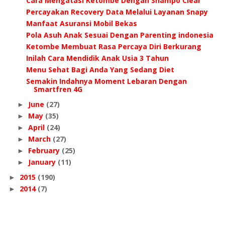
Cara Mengatasi Ketombe Dengan Shampo Clear
Percayakan Recovery Data Melalui Layanan Snapy
Manfaat Asuransi Mobil Bekas
Pola Asuh Anak Sesuai Dengan Parenting indonesia
Ketombe Membuat Rasa Percaya Diri Berkurang
Inilah Cara Mendidik Anak Usia 3 Tahun
Menu Sehat Bagi Anda Yang Sedang Diet
Semakin Indahnya Moment Lebaran Dengan
Smartfren 4G
June
(27)
►
May
(35)
►
April
(24)
►
March
(27)
►
February
(25)
►
January
(11)
►
2015
(190)
►
2014
(7)
►