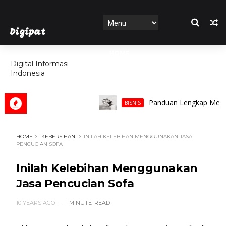
Digipat
HOME
Digital Informasi
Indonesia
FEATURES
Panduan Lengkap Memilih Cin
BISNIS
HOME
KEBERSIHAN
INILAH KELEBIHAN MENGGUNAKAN JASA
PENCUCIAN SOFA
Inilah Kelebihan Menggunakan
Jasa Pencucian Sofa
10 YEARS AGO
1 MINUTE
READ