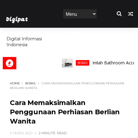
Digipat
HOME
Digital Informasi
Indonesia
FEATURES
Inilah Bathroom Accessorie
BISNIS
HOME
BISNIS
CARA MEMAKSIMALKAN PENGGUNAAN PERHIASAN
BERLIAN WANITA
Cara Memaksimalkan
Penggunaan Perhiasan Berlian
Wanita
5 YEARS AGO
2 MINUTE
READ