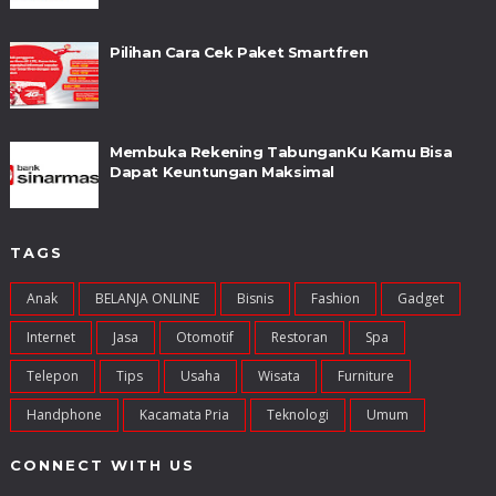
Pilihan Cara Cek Paket Smartfren
Membuka Rekening TabunganKu Kamu Bisa
Dapat Keuntungan Maksimal
TAGS
Anak
BELANJA ONLINE
Bisnis
Fashion
Gadget
Internet
Jasa
Otomotif
Restoran
Spa
Telepon
Tips
Usaha
Wisata
Furniture
Handphone
Kacamata Pria
Teknologi
Umum
CONNECT WITH US