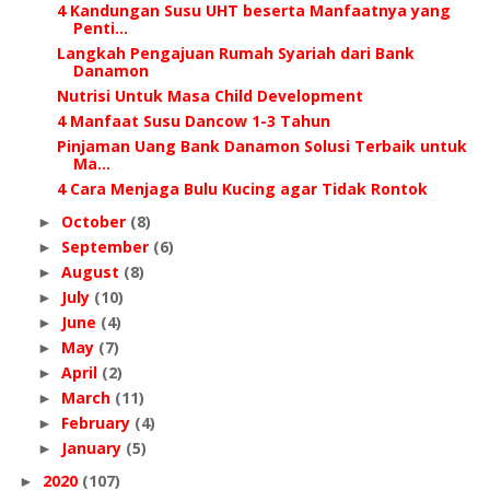
4 Kandungan Susu UHT beserta Manfaatnya yang
Penti...
Langkah Pengajuan Rumah Syariah dari Bank
Danamon
Nutrisi Untuk Masa Child Development
4 Manfaat Susu Dancow 1-3 Tahun
Pinjaman Uang Bank Danamon Solusi Terbaik untuk
Ma...
4 Cara Menjaga Bulu Kucing agar Tidak Rontok
October
(8)
►
September
(6)
►
August
(8)
►
July
(10)
►
June
(4)
►
May
(7)
►
April
(2)
►
March
(11)
►
February
(4)
►
January
(5)
►
2020
(107)
►