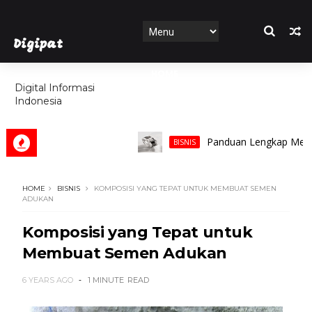
Digipat
HOME
Digital Informasi
Indonesia
FEATURES
Panduan Lengkap Memilih Cin
BISNIS
HOME
BISNIS
KOMPOSISI YANG TEPAT UNTUK MEMBUAT SEMEN
ADUKAN
Komposisi yang Tepat untuk
Membuat Semen Adukan
6 YEARS AGO
1 MINUTE
READ