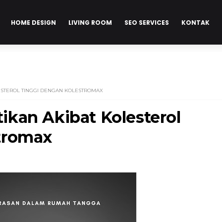
HOME DESIGN
LIVING ROOM
SEO SERVICES
KONTAK
ESTEROL TINGGI DENGAN KOLESTROMAX
kan Akibat Kolesterol
tromax