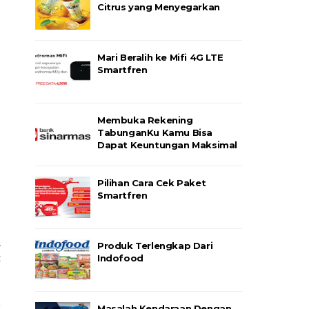
Citrus yang Menyegarkan
Mari Beralih ke Mifi 4G LTE
Smartfren
Membuka Rekening
TabunganKu Kamu Bisa
Dapat Keuntungan Maksimal
Pilihan Cara Cek Paket
Smartfren
L
Produk Terlengkap Dari
t
Indofood
a
Masalah Kendaraan Dengan