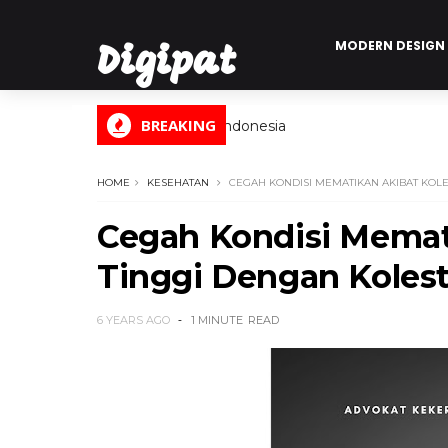
MODERN DESIGN
Digipat
BREAKING
Digital Informasi Indonesia
HOME
KESEHATAN
CEGAH KONDISI MEMATIKAN AKIBAT KOL
Cegah Kondisi Memati
Tinggi Dengan Koles
6 YEARS AGO
1 MINUTE
READ