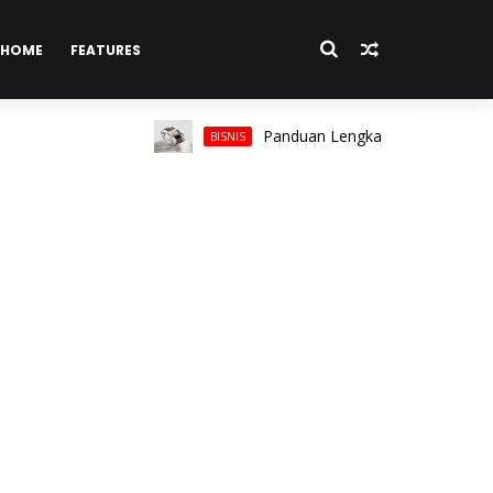
HOME
FEATURES
Panduan Lengkap Memilih Cincin Pria u
BISNIS