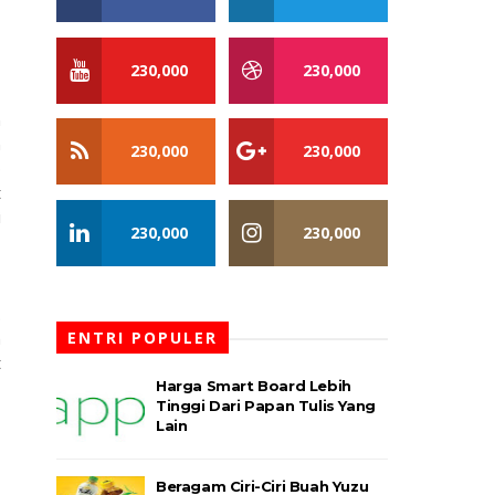
230,000
230,000
n
n
230,000
230,000
p
t
i
230,000
230,000
.
n
ENTRI POPULER
t
Harga Smart Board Lebih
Tinggi Dari Papan Tulis Yang
Lain
Beragam Ciri-Ciri Buah Yuzu