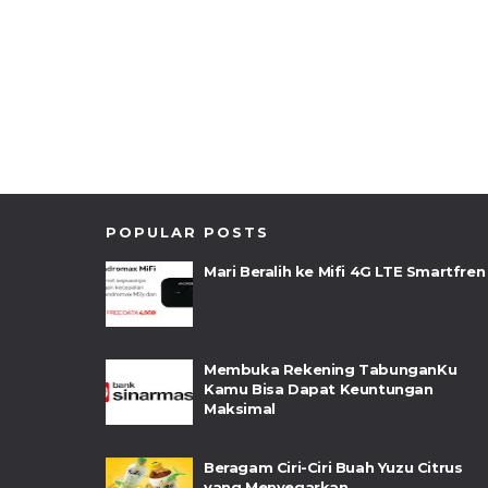
POPULAR POSTS
Mari Beralih ke Mifi 4G LTE Smartfren
Membuka Rekening TabunganKu
Kamu Bisa Dapat Keuntungan
Maksimal
Beragam Ciri-Ciri Buah Yuzu Citrus
yang Menyegarkan