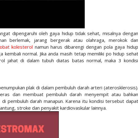
angat dipengaruhi oleh gaya hidup tidak sehat, misalnya denga
an berlemak, jarang bergerak atau olahraga, merokok da
obat kolesterol
namun harus dibarengi dengan pola gaya hidu
a kembali normal. Jika anda masih tetap memiliki po hidup seha
ol jahat di dalam tubuh diatas batas normal, maka 3 kondis
enumpukan plak di dalam pembuluh darah arteri (aterosklerosis)
ngeras dan membuat pembuluh darah menyempit atau bahka
di di pembuluh darah manapun. Karena itu kondisi tersebut dapa
ntung, stroke dan penyakit kardiovaskular lainnya.