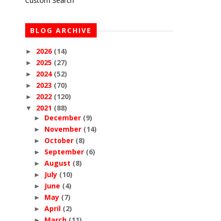
Custom Search
BLOG ARCHIVE
2026
(14)
►
2025
(27)
►
2024
(52)
►
2023
(70)
►
2022
(120)
►
2021
(88)
▼
December
(9)
►
November
(14)
►
October
(8)
►
September
(6)
►
August
(8)
►
July
(10)
►
June
(4)
►
May
(7)
►
April
(2)
►
March
(11)
►