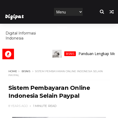
Digipat
HOME
Digital Informasi
Indonesia
FEATURES
Panduan Lengkap Memilih Ci
BISNIS
HOME
BISNIS
SISTEM PEMBAYARAN ONLINE INDONESIA SELAIN
PAYPAL
Sistem Pembayaran Online
Indonesia Selain Paypal
8 YEARS AGO
1 MINUTE
READ